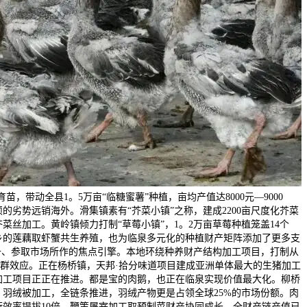
带动全县1。5万亩“临糖蜜薯”种植，亩均产值达8000元—9000
劣势远销海外。滑集镇素有“芥菜小镇”之称，建成2200亩尺度化芥菜
菜丝加工。黄岭镇倾力打制“草莓小镇”，1。2万亩草莓种植笼盖14个
老乡的莲藕取虾蟹共生养殖，也为临泉多元化的种植财产矩阵添加了更多支
升、参取市场所作的焦点引擎。本地环绕种养财产结构加工项目，打制从
集群效应。正在杨桥镇，天邦·拾分味道项目建成亚洲单体最大的生猪加工
加工项目正正在推进。都是宝的肉鹅，也正在临泉实现价值最大化。柳桥
、羽绒被加工，全链条推进，羽绒产物更是占领全球25%的市场份额。肉
效率提拔10倍，鞭策屠宰加工取预制菜财产协同成长，全财产链产值已