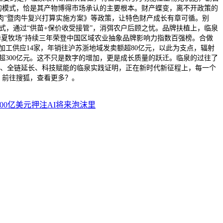
的模式，恰是其产物博得市场承认的主要根本。财产蝶变，离不开政策的
肉”暨肉牛复兴打算实施方案》等政策，让特色财产成长有章可循。别
式，通过“供苗+保价收受接管”，消弭农户后顾之忧。品牌扶植上，临泉
，“华夏牧场”持续三年荣登中国区域农业抽象品牌影响力指数百强榜。合做
加工供应14家，年销往沪苏浙地域发卖额超80亿元，以此为支点，辐射
值超300亿元。这不只是数字的增加，更是成长质量的跃迁。临泉的过往了
长、全链延长、科技赋能的临泉实践证明，正在新时代新征程上，每一个
。前往搜狐，查看更多？。
00亿美元押注AI将来泡沫里