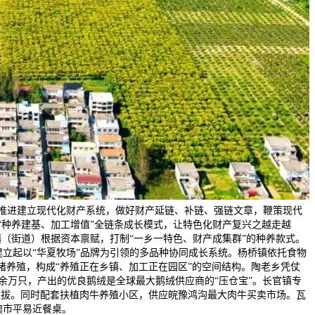
推进建立现代化财产系统，做好财产延链、补链、强链文章，鞭策现代
“种养建基、加工增值”全链条成长模式，让特色化财产复兴之越走越
镇（街道）根据资本禀赋，打制“一乡一特色、财产成集群”的种养款式。
立起以“华夏牧场”品牌为引领的多品种协同成长系统。杨桥镇依托食物
猪养殖，构成“养殖正在乡镇、加工正在园区”的空间结构。陶老乡凭仗
0余万只，产出的优良鹅绒是全球最大鹅绒供应商的“压仓宝”。长官镇专
提拔。同时配套扶植肉牛养殖小区，供应皖豫鸿沟最大肉牛买卖市场。瓦
澳市平易近餐桌。