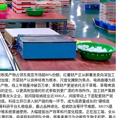
粉类产物占领东南亚市场超80%份额；红薯财产正从鲜薯发卖向深加工
附加值；芥菜财产以良种培育为根本、尺度化腌制为焦点、电商曲播为抓
拆产物，线上年销量冲破百万单；草莓财产更是依托冻干草莓、草莓啤酒
料的定位，以更高附加值的形式参取到更广漠的市场所作。加工财产集群
等龙头企业，就间接吸纳就业近3000人，间接带动上下逛配套财产就
底。科技立异已渗入财产链的每一环节，成为高质量成长的“硬核底
等科研平台扎根临泉，霸占品种退化、疫病防治等环节难题，MSTN基
养殖系统普遍使用，大幅提拔出产效率和尺度化程度。正在加工端，全从
主要的是，临泉取科研团队合做，将畜禽粪污为功能性生物无机肥，霸占