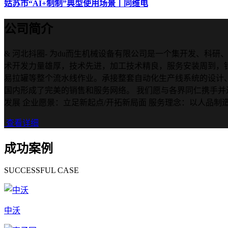
姑苏市“AI+制制”典型使用场景丨同维电
公司简介
& 河北抖圈- 为du而生机械设备有限公司是一个集开发、
术开发力量雄厚，技术先进，加工技术精良，服务安装周到，
易拉罐等整个流水线作业。承接整套自动化生产线系统的设计
国内形成了完美的销售和服务网络。 我们愿与各界同仁携手并进
发展 企业愿景：立足新起点/开拓新局面 服务理念：以人品制造产
查看详细
成功案例
SUCCESSFUL CASE
中沃