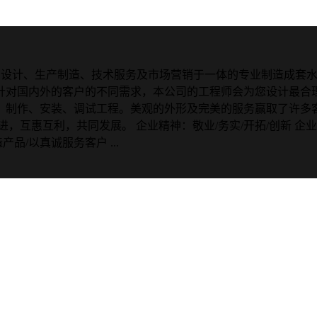
科研、设计、生产制造、技术服务及市场营销于一体的专业制造成
针对国内外的客户的不同需求，本公司的工程师会为您设计最合理
、制作、安装、调试工程。美观的外形及完美的服务赢取了许多
，互惠互利，共同发展。 企业精神：敬业/务实/开拓/创新 企业
品/以真诚服务客户 ...