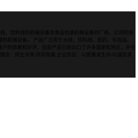
套水线、饮料线的机械设备及食品包装机械设备的厂商。公司的技
的机械设备。 产品广泛用于水线、饮料线、医药、化妆品、
客户的信赖和好评，目前产品已经出口了许多国家和地区，并在
理念：同生共荣/共同发展 企业宗旨：以质量求生存/以诚信求