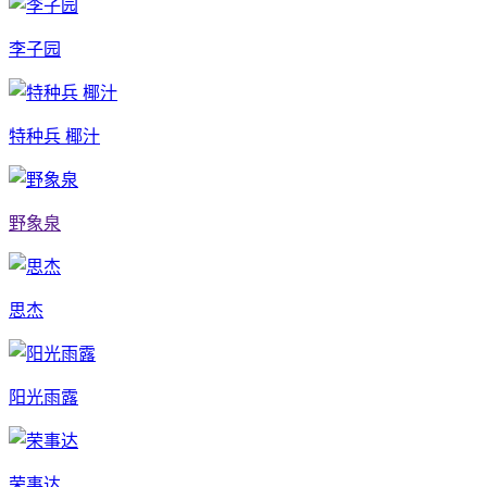
李子园
特种兵 椰汁
野象泉
思杰
阳光雨露
荣事达