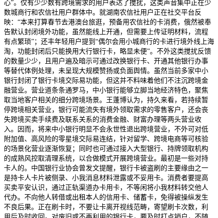
心”。仅有少少数有跨境需求的用户表达了搅扰，这类声音集中正在少
数城商行和农信社用户群体中。就湖南农信社用户正在社交平台反
映：“本来打算春节去港澳台旅逛，预备用农信社的卡消费，俄然被奉
告默认封闭境外功能，虽然能线上开通，但需要上传证明材料，流程
有点繁琐”；还丰年轻用户提到“偶尔会用小城商行的卡进行境外线上海
淘，功能封闭后只能换用大行银行卡，略显未便”。不外这类搅扰反馈
的数量少少，且用户遍及暗示可通过改换银行卡、开通其他银行办事
等替代体例处理，未呈现大规模赞扬或负面舆情。虽然当前多家中小
银行封闭了银行卡境交际易功能，但这并不料味着他们不注沉跨境金
融营业。营业道条条通罗马，中小银行能够立脚当地经济特色，聚焦
取当地客户相关的细分跨境场景。王蓬博认为，持久来看，若持续暂
停跨境相关营业，银行可能流失有境外领取需求的零售客户，还会丧
失跨境买卖手续费及联系关系的消费金融、财富办理等两头营业收
入。因而，将来中小银行明显不会永世性退出跨境营业，不外可对低
附加值、高风险的零星境交际易连结，针对留学、跨境电商等可核验
的场景化营业逐渐恢复；同时也可通过接入大型银行、持牌领取机构
的成熟风控取清理系统，以合做模式开展跨境营业。最初是一些对持
卡人的。中国银行业协会曾发文提醒，银行卡被盗刷的主要缘由之一
是持卡人卡片被侧录、小我消息材料泄露或不妥用卡。消费者要提高
买卖平安认识，通过正轨渠道办卡用卡，不等闲将小我材料转交他人
代办。不向他人转借或出租本人的信用卡、储蓄卡，免得被操纵发生
不良后果。正在刷卡时，不要让卡离开视线范畴，寄望刷卡次数，利
用后及时收回。对废旧或不再利用的银行卡，要及时打点销户，不随