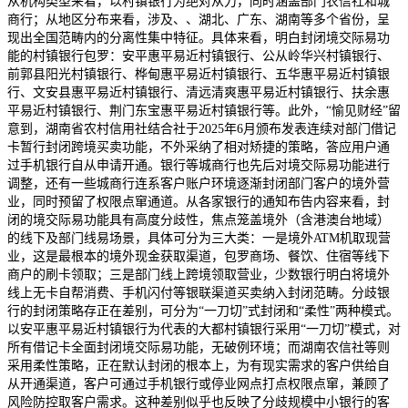
从机构类型来看，以村镇银行为绝对从力，同时涵盖部门农信社和城
商行；从地区分布来看，涉及、、湖北、广东、湖南等多个省份，呈
现出全国范畴内的分离性集中特征。具体来看，明白封闭境交际易功
能的村镇银行包罗：安平惠平易近村镇银行、公从岭华兴村镇银行、
前郭县阳光村镇银行、桦甸惠平易近村镇银行、五华惠平易近村镇银
行、文安县惠平易近村镇银行、清远清爽惠平易近村镇银行、扶余惠
平易近村镇银行、荆门东宝惠平易近村镇银行等。此外，“愉见财经”留
意到，湖南省农村信用社结合社于2025年6月颁布发表连续对部门借记
卡暂行封闭跨境买卖功能，不外采纳了相对矫捷的策略，答应用户通
过手机银行自从申请开通。银行等城商行也先后对境交际易功能进行
调整，还有一些城商行连系客户账户环境逐渐封闭部门客户的境外营
业，同时预留了权限点窜通道。从各家银行的通知布告内容来看，封
闭的境交际易功能具有高度分歧性，焦点笼盖境外（含港澳台地域）
的线下及部门线易场景，具体可分为三大类：一是境外ATM机取现营
业，这是最根本的境外现金获取渠道，包罗商场、餐饮、住宿等线下
商户的刷卡领取；三是部门线上跨境领取营业，少数银行明白将境外
线上无卡自帮消费、手机闪付等银联渠道买卖纳入封闭范畴。分歧银
行的封闭策略存正在差别，可分为“一刀切”式封闭和“柔性”两种模式。
以安平惠平易近村镇银行为代表的大都村镇银行采用“一刀切”模式，对
所有借记卡全面封闭境交际易功能，无破例环境；而湖南农信社等则
采用柔性策略，正在默认封闭的根本上，为有现实需求的客户供给自
从开通渠道，客户可通过手机银行或停业网点打点权限点窜，兼顾了
风险防控取客户需求。这种差别似乎也反映了分歧规模中小银行的客