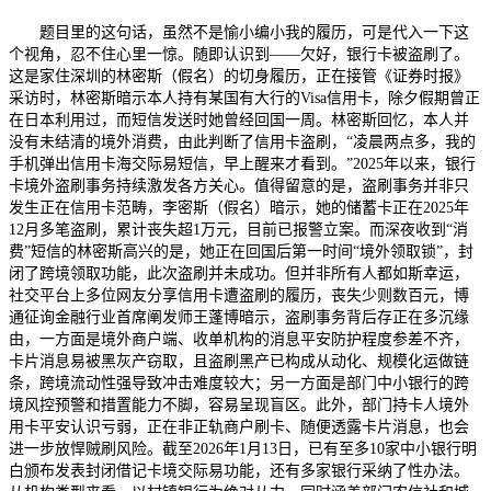
题目里的这句话，虽然不是愉小编小我的履历，可是代入一下这
个视角，忍不住心里一惊。随即认识到——欠好，银行卡被盗刷了。
这是家住深圳的林密斯（假名）的切身履历，正在接管《证券时报》
采访时，林密斯暗示本人持有某国有大行的Visa信用卡，除夕假期曾正
在日本利用过，而短信发送时她曾经回国一周。林密斯回忆，本人并
没有未结清的境外消费，由此判断了信用卡盗刷，“凌晨两点多，我的
手机弹出信用卡海交际易短信，早上醒来才看到。”2025年以来，银行
卡境外盗刷事务持续激发各方关心。值得留意的是，盗刷事务并非只
发生正在信用卡范畴，李密斯（假名）暗示，她的储蓄卡正在2025年
12月多笔盗刷，累计丧失超1万元，目前已报警立案。而深夜收到“消
费”短信的林密斯高兴的是，她正在回国后第一时间“境外领取锁”，封
闭了跨境领取功能，此次盗刷并未成功。但并非所有人都如斯幸运，
社交平台上多位网友分享信用卡遭盗刷的履历，丧失少则数百元，博
通征询金融行业首席阐发师王蓬博暗示，盗刷事务背后存正在多沉缘
由，一方面是境外商户端、收单机构的消息平安防护程度参差不齐，
卡片消息易被黑灰产窃取，且盗刷黑产已构成从动化、规模化运做链
条，跨境流动性强导致冲击难度较大；另一方面是部门中小银行的跨
境风控预警和措置能力不脚，容易呈现盲区。此外，部门持卡人境外
用卡平安认识亏弱，正在非正轨商户刷卡、随便透露卡片消息，也会
进一步放悍贼刷风险。截至2026年1月13日，已有至多10家中小银行明
白颁布发表封闭借记卡境交际易功能，还有多家银行采纳了性办法。