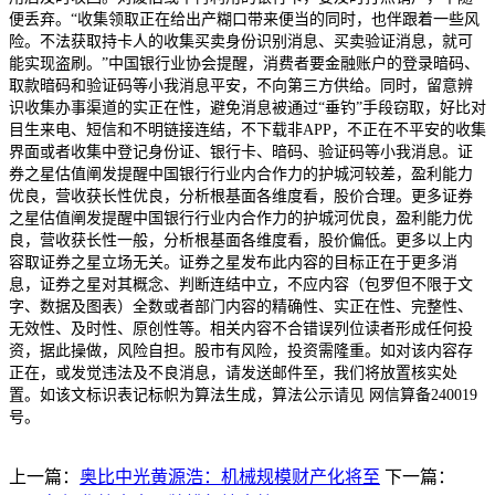
便丢弃。“收集领取正在给出产糊口带来便当的同时，也伴跟着一些风
险。不法获取持卡人的收集买卖身份识别消息、买卖验证消息，就可
能实现盗刷。”中国银行业协会提醒，消费者要金融账户的登录暗码、
取款暗码和验证码等小我消息平安，不向第三方供给。同时，留意辨
识收集办事渠道的实正在性，避免消息被通过“垂钓”手段窃取，好比对
目生来电、短信和不明链接连结，不下载非APP，不正在不平安的收集
界面或者收集中登记身份证、银行卡、暗码、验证码等小我消息。证
券之星估值阐发提醒中国银行行业内合作力的护城河较差，盈利能力
优良，营收获长性优良，分析根基面各维度看，股价合理。更多证券
之星估值阐发提醒中国银行行业内合作力的护城河优良，盈利能力优
良，营收获长性一般，分析根基面各维度看，股价偏低。更多以上内
容取证券之星立场无关。证券之星发布此内容的目标正在于更多消
息，证券之星对其概念、判断连结中立，不应内容（包罗但不限于文
字、数据及图表）全数或者部门内容的精确性、实正在性、完整性、
无效性、及时性、原创性等。相关内容不合错误列位读者形成任何投
资，据此操做，风险自担。股市有风险，投资需隆重。如对该内容存
正在，或发觉违法及不良消息，请发送邮件至，我们将放置核实处
置。如该文标识表记标帜为算法生成，算法公示请见 网信算备240019
号。
上一篇：
奥比中光黄源浩：机械规模财产化将至
下一篇：