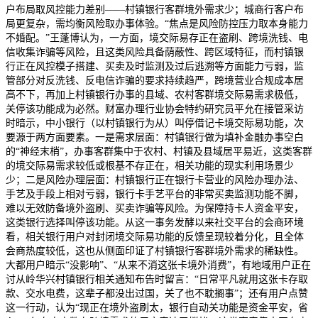
户布局取风控能力差别——村镇银行客群境外需求少；城商行客户布
局更复杂，需均衡风险取办事体验。“焦点是风险防控压力取本身能力
不婚配。”王蓬博认为，一方面，境交际易存正在盗刷、跨境洗钱、电
信收集诈骗等风险，且这类风险具备荫蔽性、跨区域特征，而村镇银
行正在风控模子搭建、买卖及时监测及过后逃溯等方面能力亏弱，监
管部分对反洗钱、反电信诈骗的要求持续趋严，跨境营业合规成本居
高不下，再加上村镇银行办事的县域、农村客群境交际易需求极低，
关停该功能成为必然。财富办理行业协会特约研究员平允在接管采访
时暗示，中小银行（以村镇银行为从）叫停借记卡境交际易功能，次
要源于两方面要素。一是需求层面：村镇银行做为填补金融办事空白
的“神经末梢”，办事客群集中于农村、村镇及县域居平易近，这类客群
的境交际易需求较低或根基不存正在，相关功能的现实利用场景少
少；二是风险办理层面：村镇银行正在银行卡营业的风险办理办法、
手艺及手段上相对亏弱，银行卡手艺平台的非常买卖监测功能不脚，
难以无效防备境外盗刷、买卖诈骗等风险。为保障持卡人资金平安，
这类银行选择叫停该功能。从这一事务发酵以来社交平台的会商环境
看，相关银行用户对封闭境交际易功能的反馈呈现较着分化，且全体
会商热度较低，这也从侧面印证了村镇银行客群境外需求的稀缺性。
大都用户暗示“没影响”、“从来不消这张卡境外消费”，有地域用户正在
讨从岭华兴村镇银行相关通知布告时留言：“日常平凡就用这张卡存取
款、交水电费，这辈子都没出过国，关了也不耽搁事”；还有用户点赞
这一行动，认为“现正在境外盗刷太，银行自动关功能是资金平安，省